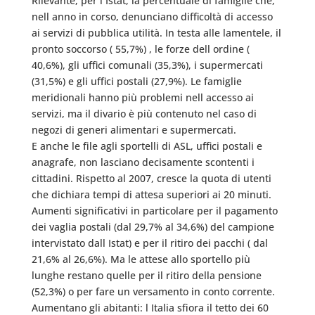
Rilevante, per l Istat, la percentuale di famiglie che,
nell anno in corso, denunciano difficoltà di accesso
ai servizi di pubblica utilità. In testa alle lamentele, il
pronto soccorso ( 55,7%) , le forze dell ordine (
40,6%), gli uffici comunali (35,3%), i supermercati
(31,5%) e gli uffici postali (27,9%). Le famiglie
meridionali hanno più problemi nell accesso ai
servizi, ma il divario è più contenuto nel caso di
negozi di generi alimentari e supermercati.
E anche le file agli sportelli di ASL, uffici postali e
anagrafe, non lasciano decisamente scontenti i
cittadini. Rispetto al 2007, cresce la quota di utenti
che dichiara tempi di attesa superiori ai 20 minuti.
Aumenti significativi in particolare per il pagamento
dei vaglia postali (dal 29,7% al 34,6%) del campione
intervistato dall Istat) e per il ritiro dei pacchi ( dal
21,6% al 26,6%). Ma le attese allo sportello più
lunghe restano quelle per il ritiro della pensione
(52,3%) o per fare un versamento in conto corrente.
Aumentano gli abitanti: l Italia sfiora il tetto dei 60