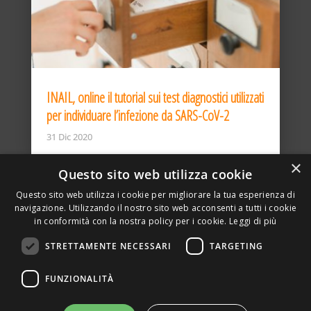
INAIL, online il tutorial sui test diagnostici utilizzati
per individuare l’infezione da SARS-CoV-2
31 Dic 2020
×
Questo sito web utilizza cookie
Questo sito web utilizza i cookie per migliorare la tua esperienza di
navigazione. Utilizzando il nostro sito web acconsenti a tutti i cookie
in conformità con la nostra policy per i cookie.
Leggi di più
STRETTAMENTE NECESSARI
TARGETING
ASSOCIAZIONE AMBIENTE E LAVORO – VIA PRIVATA
FUNZIONALITÀ
DELLA TORRE, 15 – 20127 – MILANO – P. IVA
00923870968 – CF: 08748400150 –
PRIVACY
SITO REALIZZATO DA GRAFICAEFOTO WEB AGENCY –