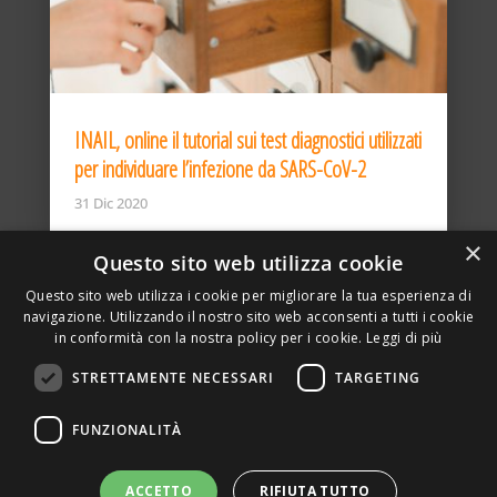
INAIL, online il tutorial sui test diagnostici utilizzati
per individuare l’infezione da SARS-CoV-2
31 Dic 2020
×
Questo sito web utilizza cookie
Questo sito web utilizza i cookie per migliorare la tua esperienza di
navigazione. Utilizzando il nostro sito web acconsenti a tutti i cookie
in conformità con la nostra policy per i cookie.
Leggi di più
STRETTAMENTE NECESSARI
TARGETING
ASSOCIAZIONE AMBIENTE E LAVORO – VIA PRIVATA
FUNZIONALITÀ
DELLA TORRE, 15 – 20127 – MILANO – P. IVA
00923870968 – CF: 08748400150 –
PRIVACY
SITO REALIZZATO DA GRAFICAEFOTO WEB AGENCY –
ACCETTO
RIFIUTA TUTTO