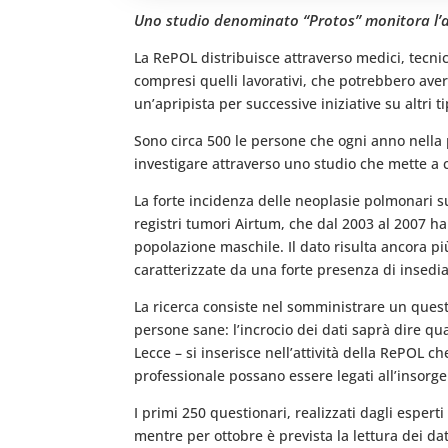
Uno studio denominato “Protos” monitora l’au
La RePOL distribuisce attraverso medici, tecnici
compresi quelli lavorativi, che potrebbero ave
un’apripista per successive iniziative su altri t
Sono circa 500 le persone che ogni anno nella
investigare attraverso uno studio che mette a co
La forte incidenza delle neoplasie polmonari sul
registri tumori Airtum, che dal 2003 al 2007 h
popolazione maschile. Il dato risulta ancora p
caratterizzate da una forte presenza di insedi
La ricerca consiste nel somministrare un quest
persone sane: l’incrocio dei dati saprà dire qu
Lecce – si inserisce nell’attività della RePOL c
professionale possano essere legati all’insorg
I primi 250 questionari, realizzati dagli espert
mentre per ottobre è prevista la lettura dei dat