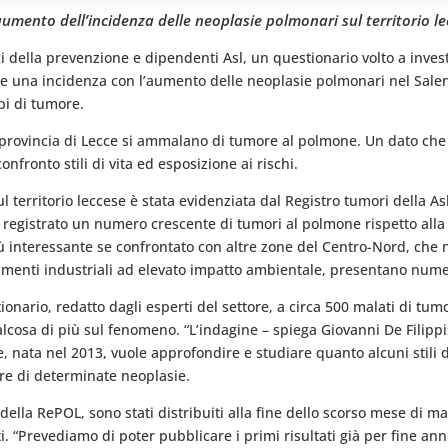
mento dell’incidenza delle neoplasie polmonari sul territorio le
 della prevenzione e dipendenti Asl, un questionario volto a investiga
re una incidenza con l’aumento delle neoplasie polmonari nel Salen
ipi di tumore.
 provincia di Lecce si ammalano di tumore al polmone. Un dato che
nfronto stili di vita ed esposizione ai rischi.
 territorio leccese è stata evidenziata dal Registro tumori della Asl
a registrato un numero crescente di tumori al polmone rispetto all
iù interessante se confrontato con altre zone del Centro-Nord, che 
amenti industriali ad elevato impatto ambientale, presentano nume
ionario, redatto dagli esperti del settore, a circa 500 malati di
alcosa di più sul fenomeno. “L’indagine – spiega Giovanni De Filipp
he, nata nel 2013, vuole approfondire e studiare quanto alcuni stili 
ere di determinate neoplasie.
i della RePOL, sono stati distribuiti alla fine dello scorso mese di 
i. “Prevediamo di poter pubblicare i primi risultati già per fine anno