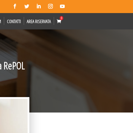
0
M
CONTATTI
AREA RISERVATA
la RePOL