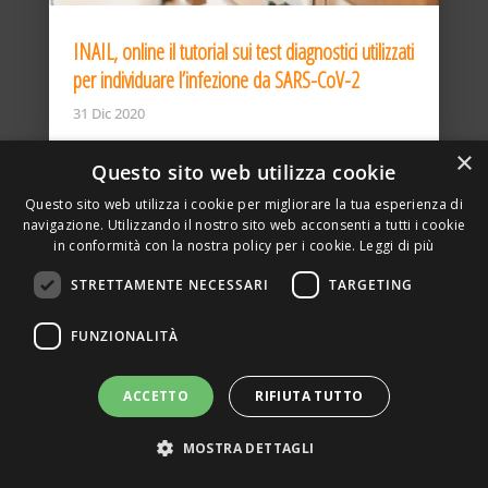
INAIL, online il tutorial sui test diagnostici utilizzati
per individuare l’infezione da SARS-CoV-2
31 Dic 2020
×
Questo sito web utilizza cookie
Questo sito web utilizza i cookie per migliorare la tua esperienza di
navigazione. Utilizzando il nostro sito web acconsenti a tutti i cookie
in conformità con la nostra policy per i cookie.
Leggi di più
STRETTAMENTE NECESSARI
TARGETING
ASSOCIAZIONE AMBIENTE E LAVORO – VIA PRIVATA
FUNZIONALITÀ
DELLA TORRE, 15 – 20127 – MILANO – P. IVA
00923870968 – CF: 08748400150 –
PRIVACY
SITO REALIZZATO DA GRAFICAEFOTO WEB AGENCY –
ACCETTO
RIFIUTA TUTTO
PARTNER SINTEL
MOSTRA DETTAGLI