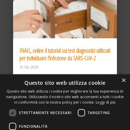
INAIL, online il tutorial sui test diagnostici utilizzati
per individuare l’infezione da SARS-CoV-2
31 Dic 2020
×
Questo sito web utilizza cookie
Questo sito web utilizza i cookie per migliorare la tua esperienza di
navigazione. Utilizzando il nostro sito web acconsenti a tutti i cookie
in conformità con la nostra policy per i cookie.
Leggi di più
STRETTAMENTE NECESSARI
TARGETING
ASSOCIAZIONE AMBIENTE E LAVORO – VIA PRIVATA
FUNZIONALITÀ
DELLA TORRE, 15 – 20127 – MILANO – P. IVA