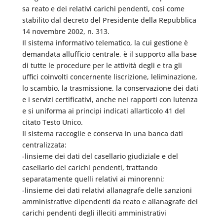
sa reato e dei relativi carichi pendenti, così come
stabilito dal decreto del Presidente della Repubblica
14 novembre 2002, n. 313.
Il sistema informativo telematico, la cui gestione è
demandata allufficio centrale, è il supporto alla base
di tutte le procedure per le attività degli e tra gli
uffici coinvolti concernente liscrizione, leliminazione,
lo scambio, la trasmissione, la conservazione dei dati
e i servizi certificativi, anche nei rapporti con lutenza
e si uniforma ai principi indicati allarticolo 41 del
citato Testo Unico.
Il sistema raccoglie e conserva in una banca dati
centralizzata:
-linsieme dei dati del casellario giudiziale e del
casellario dei carichi pendenti, trattando
separatamente quelli relativi ai minorenni;
-linsieme dei dati relativi allanagrafe delle sanzioni
amministrative dipendenti da reato e allanagrafe dei
carichi pendenti degli illeciti amministrativi