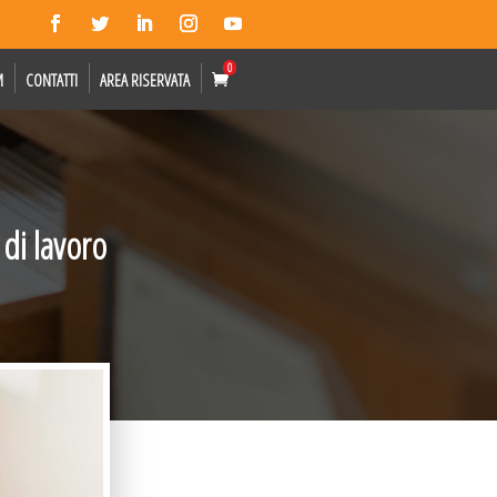
0
M
CONTATTI
AREA RISERVATA
 di lavoro