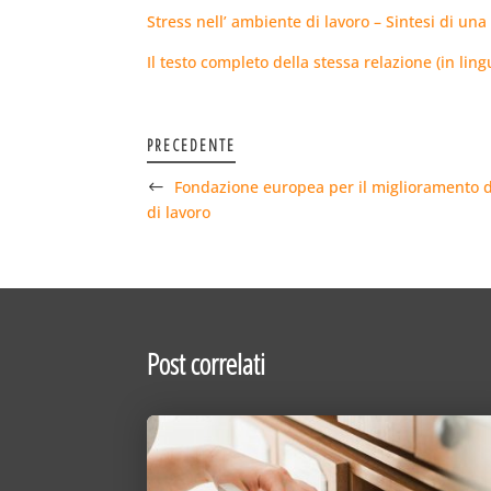
Stress nell’ ambiente di lavoro – Sintesi di una
Il testo completo della stessa relazione (in ling
PRECEDENTE
Fondazione europea per il miglioramento de
di lavoro
Post correlati