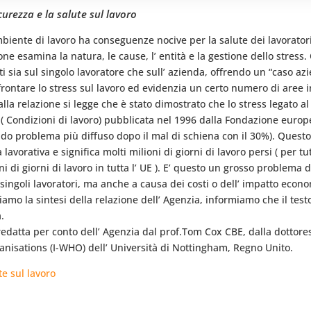
urezza e la salute sul lavoro
 ambiente di lavoro ha conseguenze nocive per la salute dei lavorat
one esamina la natura, le cause, l’ entità e la gestione dello stress
i sia sul singolo lavoratore che sull’ azienda, offrendo un “caso azi
rontare lo stress sul lavoro ed evidenzia un certo numero di aree i
alla relazione si legge che è stato dimostrato che lo stress legato al
( Condizioni di lavoro) pubblicata nel 1996 dalla Fondazione europe
condo problema più diffuso dopo il mal di schiena con il 30%). Questo 
à lavorativa e significa molti milioni di giorni di lavoro persi ( per t
 di giorni di lavoro in tutta l’ UE ). E’ questo un grosso problema d
i singoli lavoratori, ma anche a causa dei costi o dell’ impatto econo
iamo la sintesi della relazione dell’ Agenzia, informiamo che il test
a.
 redatta per conto dell’ Agenzia dal prof.Tom Cox CBE, dalla dottore
ganisations (I-WHO) dell’ Università di Nottingham, Regno Unito.
e sul lavoro