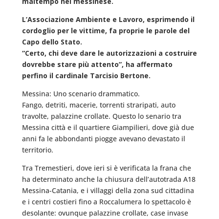
maltempo nel messinese.
L’Associazione Ambiente e Lavoro, esprimendo il
cordoglio per le vittime, fa proprie le parole del
Capo dello Stato.
“Certo, chi deve dare le autorizzazioni a costruire
dovrebbe stare più attento”, ha affermato
perfino il cardinale Tarcisio Bertone.
Messina: Uno scenario drammatico.
Fango, detriti, macerie, torrenti straripati, auto
travolte, palazzine crollate. Questo lo senario tra
Messina città e il quartiere Giampilieri, dove già due
anni fa le abbondanti piogge avevano devastato il
territorio.
Tra Tremestieri, dove ieri si è verificata la frana che
ha determinato anche la chiusura dell’autotrada A18
Messina-Catania, e i villaggi della zona sud cittadina
e i centri costieri fino a Roccalumera lo spettacolo è
desolante: ovunque palazzine crollate, case invase