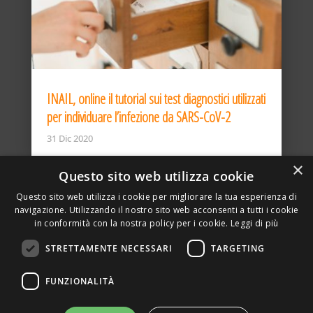
INAIL, online il tutorial sui test diagnostici utilizzati
per individuare l’infezione da SARS-CoV-2
31 Dic 2020
×
Questo sito web utilizza cookie
Questo sito web utilizza i cookie per migliorare la tua esperienza di
navigazione. Utilizzando il nostro sito web acconsenti a tutti i cookie
in conformità con la nostra policy per i cookie.
Leggi di più
STRETTAMENTE NECESSARI
TARGETING
ASSOCIAZIONE AMBIENTE E LAVORO – VIA PRIVATA
FUNZIONALITÀ
DELLA TORRE, 15 – 20127 – MILANO – P. IVA
00923870968 – CF: 08748400150 –
PRIVACY