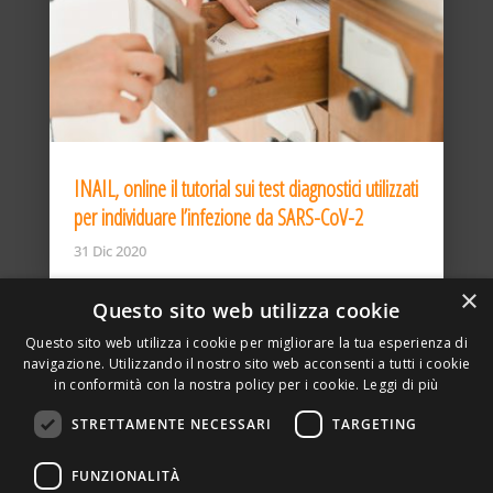
INAIL, online il tutorial sui test diagnostici utilizzati
per individuare l’infezione da SARS-CoV-2
31 Dic 2020
×
Questo sito web utilizza cookie
Questo sito web utilizza i cookie per migliorare la tua esperienza di
navigazione. Utilizzando il nostro sito web acconsenti a tutti i cookie
in conformità con la nostra policy per i cookie.
Leggi di più
STRETTAMENTE NECESSARI
TARGETING
ASSOCIAZIONE AMBIENTE E LAVORO – VIA PRIVATA
FUNZIONALITÀ
DELLA TORRE, 15 – 20127 – MILANO – P. IVA