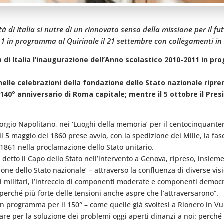
à di Italia si nutre di un rinnovato senso della missione per il fu
1 in programma al Quirinale il 21 settembre con collegamenti in 
à di Italia l’inaugurazione dell’Anno scolastico 2010-2011 in p
.
elle celebrazioni della fondazione dello Stato nazionale ripren
l 140° anniversario di Roma capitale; mentre il 5 ottobre il Pr
orgio Napolitano, nei ‘Luoghi della memoria’ per il centocinquantena
il 5 maggio del 1860 prese avvio, con la spedizione dei Mille, la f
 1861 nella proclamazione dello Stato unitario.
a detto il Capo dello Stato nell’intervento a Genova, ripreso, insieme
zione dello Stato nazionale’ – attraverso la confluenza di diverse vis
oni militari, l’intreccio di componenti moderate e componenti democ
perché più forte delle tensioni anche aspre che l’attraversarono”.
e in programma per il 150° – come quelle già svoltesi a Rionero in Vu
are per la soluzione dei problemi oggi aperti dinanzi a noi: perché