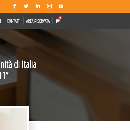
0
M
CONTATTI
AREA RISERVATA
ità di Italia
11”