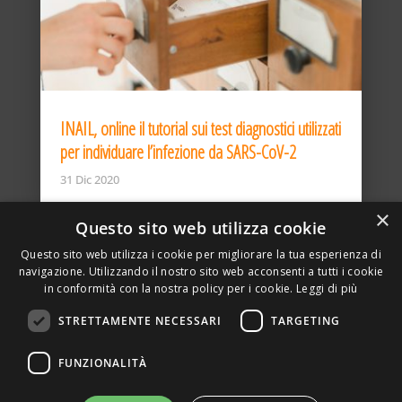
INAIL, online il tutorial sui test diagnostici utilizzati
per individuare l’infezione da SARS-CoV-2
31 Dic 2020
×
Questo sito web utilizza cookie
Questo sito web utilizza i cookie per migliorare la tua esperienza di
navigazione. Utilizzando il nostro sito web acconsenti a tutti i cookie
in conformità con la nostra policy per i cookie.
Leggi di più
STRETTAMENTE NECESSARI
TARGETING
ASSOCIAZIONE AMBIENTE E LAVORO – VIA PRIVATA
FUNZIONALITÀ
DELLA TORRE, 15 – 20127 – MILANO – P. IVA
00923870968 – CF: 08748400150 –
PRIVACY