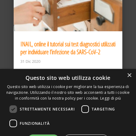
INAIL, online il tutorial sui test diagnostici utilizzati
per individuare l’infezione da SARS-CoV-2
31 Dic 2020
×
Questo sito web utilizza cookie
Questo sito web utilizza i cookie per migliorare la tua esperienza di
navigazione. Utilizzando il nostro sito web acconsenti a tutti i cookie
in conformità con la nostra policy per i cookie.
Leggi di più
STRETTAMENTE NECESSARI
TARGETING
ASSOCIAZIONE AMBIENTE E LAVORO – VIA PRIVATA
FUNZIONALITÀ
DELLA TORRE, 15 – 20127 – MILANO – P. IVA
00923870968 – CF: 08748400150 –
PRIVACY