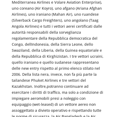
Mediterranea Airlines e Volare Aviation Enterprise),
uno coreano (Air Koyro), uno afgano (Ariana Afghan
Airlines), uno iraniano (Mahan Air), uno ruandese
(Silverback Cargo Freighters), uno angolano (Taag
Angola Airlines) e tutti i vettori aerei certificati dalle
autorità responsabili della sorveglianza
regolamentare della Repubblica democratica del
Congo, dellIndonesia, della Sierra Leone, dello
Swaziland, della Liberia, della Guinea equatoriale e
della Repubblica di Kirghizistan. I tre vettori ucraini,
quello iraniano e quello sudanese rappresentano
delle new entry rispetto al primo elenco stilato nel
2006. Della lista nera, invece, non fa più parte la
tailandese Phuket Airlines e tre vettori del
Kazakhstan. Inoltre,potranno continuare ad
esercitare i diritti di traffico, ma solo a condizione di
impiegare aeromobili presi a noleggio con
equipaggio (wet-leased) di un vettore aereo non
assoggettato a divieto operativo e rispettando tutte
le norme di sicurezza, la Air Bangladesh e la Air