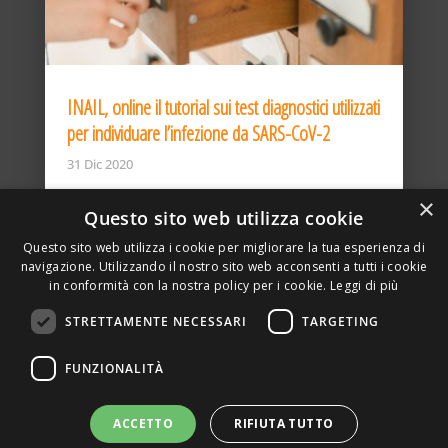
INAIL, online il tutorial sui test diagnostici utilizzati
per individuare l’infezione da SARS-CoV-2
31 Dic 2020
×
Questo sito web utilizza cookie
Questo sito web utilizza i cookie per migliorare la tua esperienza di
navigazione. Utilizzando il nostro sito web acconsenti a tutti i cookie
in conformità con la nostra policy per i cookie.
Leggi di più
STRETTAMENTE NECESSARI
TARGETING
ASSOCIAZIONE AMBIENTE E LAVORO – VIA PRIVATA
FUNZIONALITÀ
DELLA TORRE, 15 – 20127 – MILANO – P. IVA
00923870968 – CF: 08748400150 –
PRIVACY
SITO REALIZZATO DA GRAFICAEFOTO WEB AGENCY –
ACCETTO
RIFIUTA TUTTO
PARTNER SINTEL