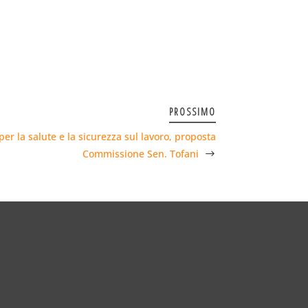
PROSSIMO
er la salute e la sicurezza sul lavoro, proposta
Commissione Sen. Tofani