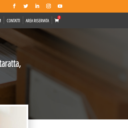
0
M
CONTATTI
AREA RISERVATA
taratta,