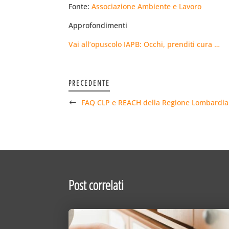
Fonte:
Associazione Ambiente e Lavoro
Approfondimenti
Vai all’opuscolo IAPB: Occhi, prenditi cura …
PRECEDENTE
FAQ CLP e REACH della Regione Lombardia
Post correlati