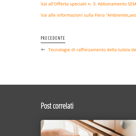
Vai all’Offerta speciale n. 3: Abbonamento SEM
Vai alle informazioni sulla Fiera “AmbienteLav
PRECEDENTE
Tecnologie di rafforzamento della tutela del
Post correlati