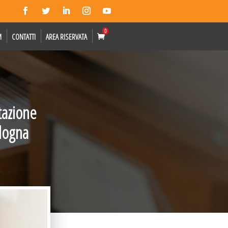
0
M
CONTATTI
AREA RISERVATA
tazione
logna