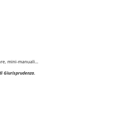
ware, mini-manuali…
di Giurisprudenza
.