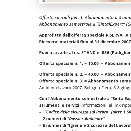
Offerte speciali per: 1. Abbonamento a 3 numeri
Abbonamento semestrale a “SintalExpert” (Co
Approfitta dell’offerta speciale RISERVATA
Riceverai materiali fino al 31 dicembre 200
Puoi attivarle al ns. STAND n. B36 (Padiglion
Offerta speciale n. 1. = 10,00  = Abboname
Offerta speciale n. 2. = 40,00  = Abbonament
Offerta speciale n. 3. = Abbonamento semest
AmbienteLavoro-2007, Bologna-Fiera, 6-8 giugn
Con l’Abbonamento semestrale a “SintalExpert
strumenti e servizi
(informazioni: al link ripor
– “
“Codice della sicurezza sul lavoro” (oltre 1.5
– 2 numeri di “
Dossier Ambiente
“
– 6 numeri di “Igiene e Sicurezza del Lavoro”