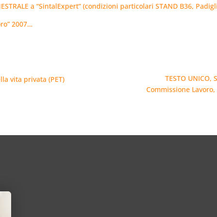
ESTRALE a “SintalExpert” (condizioni particolari STAND B36, Padig
oro” 2007…
TESTO UNICO, S
la vita privata (PET)
Commissione Lavoro, o