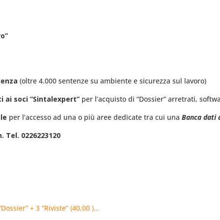
ro”
denza
(oltre 4.000 sentenze su ambiente e sicurezza sul lavoro)
i ai soci “Sintalexpert”
per l’acquisto di “Dossier” arretrati, soft
le
per l’accesso ad una o più aree dedicate tra cui una
Banca dati 
 n. Tel. 0226223120
ossier” + 3 “Riviste” (40,00 )…