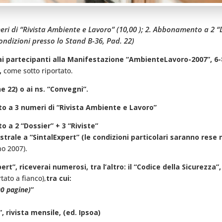
 di “Rivista Ambiente e Lavoro” (10,00 ); 2. Abbonamento a 2 “Doss
ndizioni presso lo Stand B-36, Pad. 22)
 ai partecipanti alla Manifestazione “AmbienteLavoro-2007”, 6-
7,
come sotto riportato.
e 22) o ai ns. “Convegni”.
nto a 3 numeri di “Rivista Ambiente e Lavoro”
o a 2 “Dossier” + 3 “Riviste”
rale a “SintalExpert” (le condizioni particolari saranno rese 
o 2007).
”, riceverai numerosi, tra l’altro: il “Codice della Sicurezza”
tato a fianco),
tra cui:
00 pagine)
”
, rivista mensile, (ed. Ipsoa)