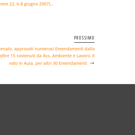
lione 22, 6-8 giugno 2007)…
PROSSIMO
enato, approvati numerosi Emendamenti dalla
ltre 15 sostenuti da Ass. Ambiente e Lavoro. Il
voto in Aula, per altri 30 Emendamenti