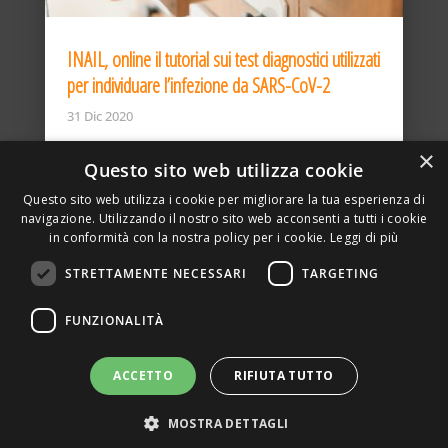
INAIL, online il tutorial sui test diagnostici utilizzati
per individuare l’infezione da SARS-CoV-2
31 Dic 2020
×
Questo sito web utilizza cookie
Questo sito web utilizza i cookie per migliorare la tua esperienza di
navigazione. Utilizzando il nostro sito web acconsenti a tutti i cookie
in conformità con la nostra policy per i cookie.
Leggi di più
STRETTAMENTE NECESSARI
TARGETING
ASSOCIAZIONE AMBIENTE E LAVORO – VIA PRIVATA
FUNZIONALITÀ
DELLA TORRE, 15 – 20127 – MILANO – P. IVA
00923870968 – CF: 08748400150 –
PRIVACY
SITO REALIZZATO DA GRAFICAEFOTO WEB AGENCY –
ACCETTO
RIFIUTA TUTTO
PARTNER SINTEL
MOSTRA DETTAGLI