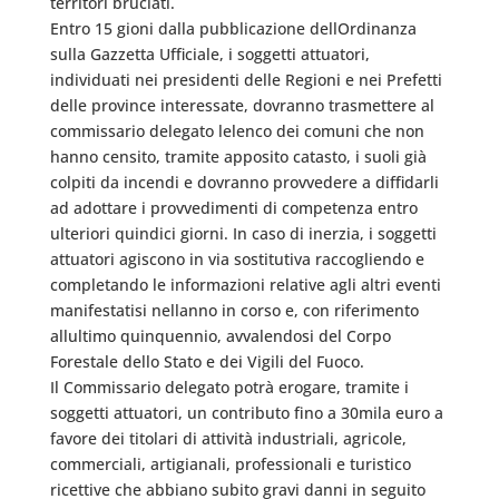
territori bruciati.
Entro 15 gioni dalla pubblicazione dellOrdinanza
sulla Gazzetta Ufficiale, i soggetti attuatori,
individuati nei presidenti delle Regioni e nei Prefetti
delle province interessate, dovranno trasmettere al
commissario delegato lelenco dei comuni che non
hanno censito, tramite apposito catasto, i suoli già
colpiti da incendi e dovranno provvedere a diffidarli
ad adottare i provvedimenti di competenza entro
ulteriori quindici giorni. In caso di inerzia, i soggetti
attuatori agiscono in via sostitutiva raccogliendo e
completando le informazioni relative agli altri eventi
manifestatisi nellanno in corso e, con riferimento
allultimo quinquennio, avvalendosi del Corpo
Forestale dello Stato e dei Vigili del Fuoco.
Il Commissario delegato potrà erogare, tramite i
soggetti attuatori, un contributo fino a 30mila euro a
favore dei titolari di attività industriali, agricole,
commerciali, artigianali, professionali e turistico
ricettive che abbiano subito gravi danni in seguito