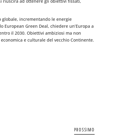
riuscirà ad ottenere gli obiettivi fissati,
to globale, incrementando le energie
allo European Green Deal, chiedere un’Europa a
 entro il 2030. Obiettivi ambiziosi ma non
e, economica e culturale del vecchio Continente.
PROSSIMO