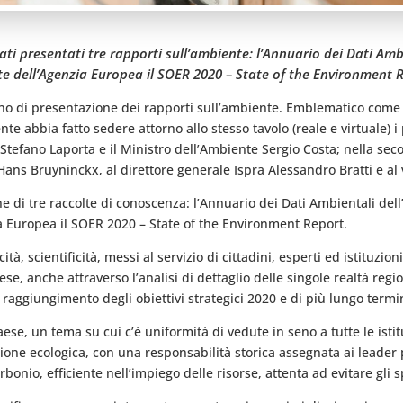
ati presentati tre rapporti sull’ambiente: l’Annuario dei Dati Amb
te dell’Agenzia Europea il SOER 2020 – State of the Environment 
gno di presentazione dei rapporti sull’ambiente. Emblematico come ne
te abbia fatto sedere attorno allo stesso tavolo (reale e virtuale)
Stefano Laporta e il Ministro dell’Ambiente Sergio Costa; nella sec
Hans Bruyninckx, al direttore generale Ispra Alessandro Bratti e a
 di tre raccolte di conoscenza: l’Annuario dei Dati Ambientali dell’
a Europea il SOER 2020 – State of the Environment Report.
à, scientificità, messi al servizio di cittadini, esperti ed istituzio
se, anche attraverso l’analisi di dettaglio delle singole realtà regio
raggiungimento degli obiettivi strategici 2020 e di più lungo termi
ese, un tema su cui c’è uniformità di vedute in seno a tutte le istit
ione ecologica, con una responsabilità storica assegnata ai leader p
nio, efficiente nell’impiego delle risorse, attenta ad evitare gli spr