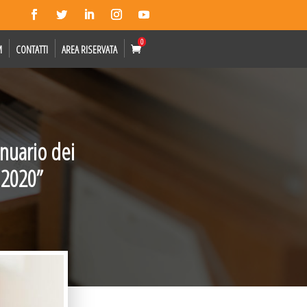
0
M
CONTATTI
AREA RISERVATA
nnuario dei
 2020”