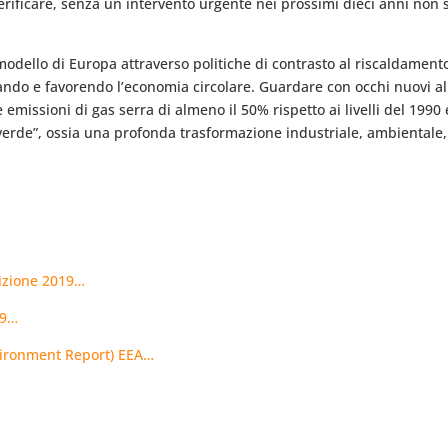
erificare, senza un intervento urgente nei prossimi dieci anni non si 
modello di Europa attraverso politiche di contrasto al riscaldamen
ppando e favorendo l’economia circolare. Guardare con occhi nuovi 
e emissioni di gas serra di almeno il 50% rispetto ai livelli del 1990
ne verde”, ossia una profonda trasformazione industriale, ambiental
dizione 2019…
19…
nvironment Report) EEA…