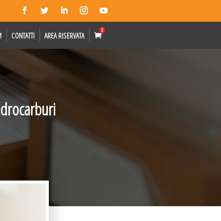
0
M
CONTATTI
AREA RISERVATA
idrocarburi