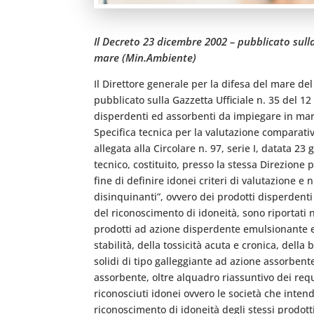
Il Decreto 23 dicembre 2002 – pubblicato sull
mare (Min.Ambiente)
Il Direttore generale per la difesa del mare de
pubblicato sulla Gazzetta Ufficiale n. 35 del 1
disperdenti ed assorbenti da impiegare in mare 
Specifica tecnica per la valutazione comparativ
allegata alla Circolare n. 97, serie I, datata 2
tecnico, costituito, presso la stessa Direzione p
fine di definire idonei criteri di valutazione e 
disinquinanti”, ovvero dei prodotti disperdenti e
del riconoscimento di idoneità, sono riportati ne
prodotti ad azione disperdente emulsionante e l
stabilità, della tossicità acuta e cronica, della
solidi di tipo galleggiante ad azione assorbente
assorbente, oltre alquadro riassuntivo dei requi
riconosciuti idonei ovvero le società che inte
riconoscimento di idoneità degli stessi prodotti