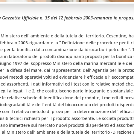
a Gazzetta Ufficiale n. 35 del 12 febbraio 2003-rmanato in proposi
l Ministero dell’ ambiente e della tutela del territorio, Cosentino,
2 febbraio 2003-riguardante la ” Definizione delle procedure per il 
per la bonifica dalla contaminazione da idrocarburi petroliferi”. Tal
a in laboratorio dei prodotti disinquinanti proposti per la bonific
3 giugno 1997 del soppresso Ministero della marina mercantile e dei p
er la difesa del mare, dai rappresentanti dell’ Agenzia per la protezi
nuovi metodi operativi volti ad evidenziare l’ efficacia e l’ ecocompa
d assorbenti. I dati informativi ed i test con le relative metodiche, 
gli allegati 1 e 2, che costituiscono parte integrante e sostanziale d
e relative schede di identificazione del prodotto, i metodi di prova
 biodegradabilità e dell’ entità del bioaccumulo dei prodotti disperden
 con il relativo metodo di prova per la determinazione dell’ efficaci
siti tecnici richiesti per il prodotto assorbente. Le società produtt
ndano immettere sul mercato nuovi prodotti disperdenti ed assorben
 al Ministero dell’ ambiente e della tutela del territorio -Direzione