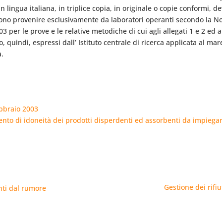
in lingua italiana, in triplice copia, in originale o copie conformi
devono provenire esclusivamente da laboratori operanti secondo la 
per le prove e le relative metodiche di cui agli allegati 1 e 2 ed a
no, quindi, espressi dall’ Istituto centrale di ricerca applicata al ma
a.
ebbraio 2003
ento di idoneità dei prodotti disperdenti ed assorbenti da impiegar
Gestione dei rifi
anti dal rumore