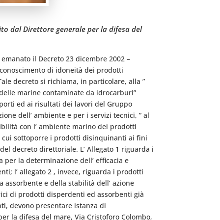
to dal Direttore generale per la difesa del
 ha emanato il Decreto 23 dicembre 2002 –
riconoscimento di idoneità dei prodotti
e decreto si richiama, in particolare, alla ”
a delle marine contaminate da idrocarburi”
orti ed ai risultati dei lavori del Gruppo
one dell’ ambiente e per i servizi tecnici, ” al
tibilità con l’ ambiente marino dei prodotti
cui sottoporre i prodotti disinquinanti ai fini
el decreto direttoriale. L’ Allegato 1 riguarda i
 per la determinazione dell’ efficacia e
ti; l’ allegato 2 , invece, riguarda i prodotti
a assorbente e della stabilità dell’ azione
rici di prodotti disperdenti ed assorbenti già
ti, devono presentare istanza di
 per la difesa del mare, Via Cristoforo Colombo,