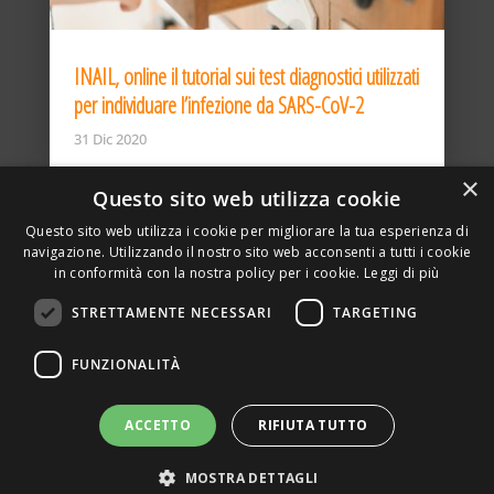
INAIL, online il tutorial sui test diagnostici utilizzati
per individuare l’infezione da SARS-CoV-2
31 Dic 2020
×
Questo sito web utilizza cookie
Questo sito web utilizza i cookie per migliorare la tua esperienza di
navigazione. Utilizzando il nostro sito web acconsenti a tutti i cookie
in conformità con la nostra policy per i cookie.
Leggi di più
STRETTAMENTE NECESSARI
TARGETING
ASSOCIAZIONE AMBIENTE E LAVORO – VIA PRIVATA
FUNZIONALITÀ
DELLA TORRE, 15 – 20127 – MILANO – P. IVA
00923870968 – CF: 08748400150 –
PRIVACY
SITO REALIZZATO DA GRAFICAEFOTO WEB AGENCY –
ACCETTO
RIFIUTA TUTTO
PARTNER SINTEL
MOSTRA DETTAGLI