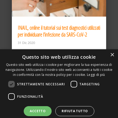
INAIL, online il tutorial sui test diagnostici utilizzati
per individuare l’infezione da SARS-CoV-2
31 Dic 2020
×
Questo sito web utilizza cookie
Questo sito web utilizza i cookie per migliorare la tua esperienza di
navigazione. Utilizzando il nostro sito web acconsenti a tutti i cookie
in conformità con la nostra policy per i cookie.
Leggi di più
STRETTAMENTE NECESSARI
TARGETING
ASSOCIAZIONE AMBIENTE E LAVORO – VIA PRIVATA
FUNZIONALITÀ
DELLA TORRE, 15 – 20127 – MILANO – P. IVA
00923870968 – CF: 08748400150 –
PRIVACY
SITO REALIZZATO DA GRAFICAEFOTO WEB AGENCY –
ACCETTO
RIFIUTA TUTTO
PARTNER SINTEL