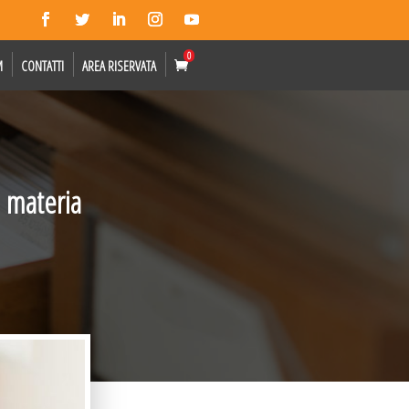
0
M
CONTATTI
AREA RISERVATA
n materia