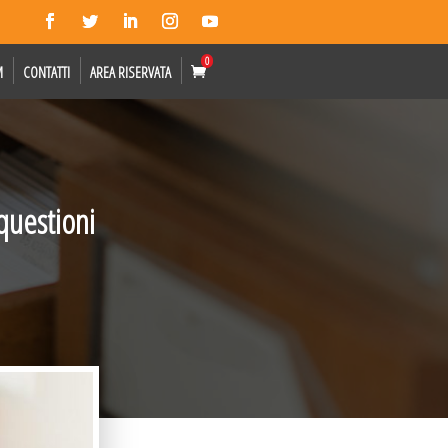
0
M
CONTATTI
AREA RISERVATA
 questioni