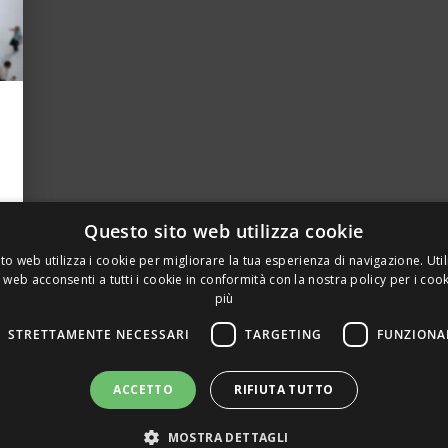
Questo sito web utilizza cookie
to web utilizza i cookie per migliorare la tua esperienza di navigazione. Util
 web acconsenti a tutti i cookie in conformità con la nostra policy per i coo
più
STRETTAMENTE NECESSARI
TARGETING
FUNZIONA
A PRIVATA DELLA TORRE, 15 – 20127 – MILANO – P. IVA 00
ACCETTO
RIFIUTA TUTTO
 REALIZZATO DA GRAFICAEFOTO WEB AGENCY – PARTNER S
MOSTRA DETTAGLI