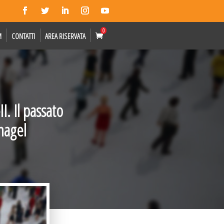
0
M
CONTATTI
AREA RISERVATA
I. Il passato
nagel