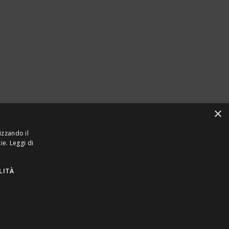
×
izzando il
kie.
Leggi di
LITÀ
923870968 – CF: 08748400150 –
PRIVACY
INTEL