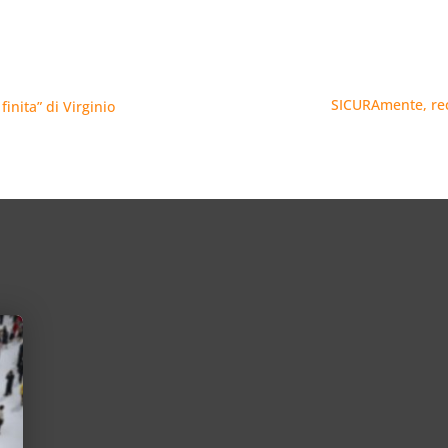
SICURAmente, rec
finita” di Virginio