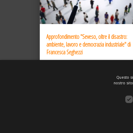
Approfondimento "Seveso, oltre il disastro:
ambiente, lavoro e democrazia industriale" di
Francesca Seghezzi
27 Lug 2026
Questo si
nostro sito
ASSOCIAZIONE AMBIENTE E LAVORO – VI
SITO