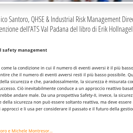
co Santoro, QHSE & Industrial Risk Management Direct
zione dell’ATS Val Padana del libro di Erik Hollnagel “S
o del safety management
 come la condizione in cui il numero di eventi avversi è il più basso
antire che il numero di eventi avversi resti il più basso possibile. Q
 della sicurezza e che, paradossalmente, la sicurezza è misurata co
successo. Ciò inevitabilmente conduce a un approccio reattivo basato
rebbe andare male. Da una prospettiva Safety-II, invece, la sicure
ne della sicurezza non può essere soltanto reattiva, ma deve essere
 approcci e li usa per considerare il passato e il futuro della gesti
toro e Michele Montresor…