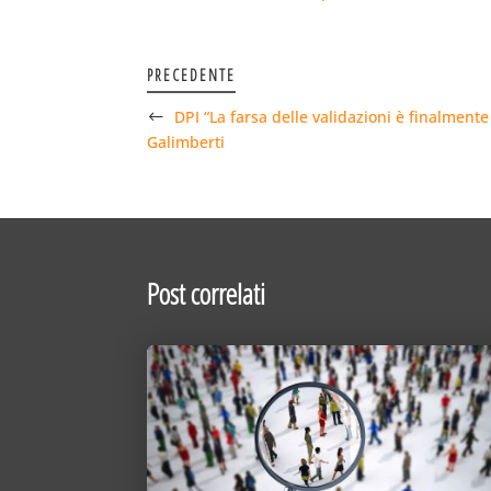
PRECEDENTE
DPI “La farsa delle validazioni è finalmente 
Galimberti
Post correlati