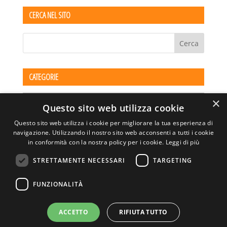
CERCA NEL SITO
CATEGORIE
Categorie
×
Questo sito web utilizza cookie
Questo sito web utilizza i cookie per migliorare la tua esperienza di
navigazione. Utilizzando il nostro sito web acconsenti a tutti i cookie
in conformità con la nostra policy per i cookie.
Leggi di più
STRETTAMENTE NECESSARI
TARGETING
ASSOCIAZIONE AMBIENTE E LAVORO – VIA PRIVATA
FUNZIONALITÀ
DELLA TORRE, 15 – 20127 – MILANO – P. IVA
00923870968 – CF: 08748400150 –
PRIVACY
SITO REALIZZATO DA GRAFICAEFOTO WEB AGENCY –
ACCETTO
RIFIUTA TUTTO
PARTNER SINTEL