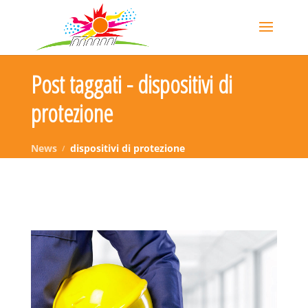
Post taggati - dispositivi di
protezione
News
dispositivi di protezione