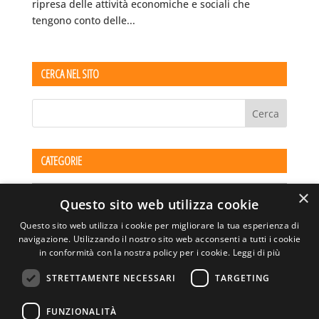
ripresa delle attività economiche e sociali che
tengono conto delle...
CERCA NEL SITO
CATEGORIE
Categorie
×
Questo sito web utilizza cookie
Questo sito web utilizza i cookie per migliorare la tua esperienza di
navigazione. Utilizzando il nostro sito web acconsenti a tutti i cookie
in conformità con la nostra policy per i cookie.
Leggi di più
STRETTAMENTE NECESSARI
TARGETING
ASSOCIAZIONE AMBIENTE E LAVORO – VIA PRIVATA
FUNZIONALITÀ
DELLA TORRE, 15 – 20127 – MILANO – P. IVA