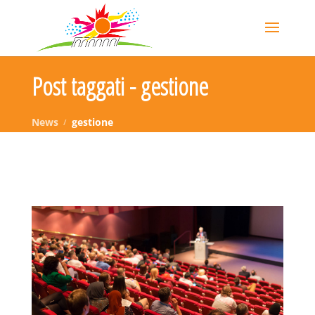
Post taggati - gestione
News
gestione