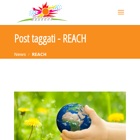
Post taggati - REACH
News
REACH