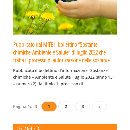
Pubblicato dal MiTE il bollettino “Sostanze
chimiche-Ambiente e Salute” di luglio 2022 che
tratta il processo di autorizzazione delle sostanze
Pubblicato il bollettino d’informazione “Sostanze
chimiche – Ambiente e Salute” luglio 2022 (anno 13°
– numero 2) dal titolo “Il processo di...
Pagina 1di 3
1
2
3
»
CERCA NEL SITO