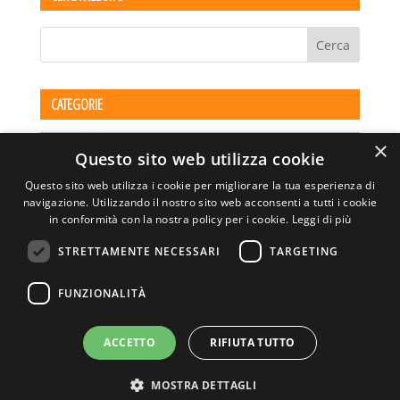
CATEGORIE
Categorie
×
Questo sito web utilizza cookie
Questo sito web utilizza i cookie per migliorare la tua esperienza di
navigazione. Utilizzando il nostro sito web acconsenti a tutti i cookie
in conformità con la nostra policy per i cookie.
Leggi di più
STRETTAMENTE NECESSARI
TARGETING
ASSOCIAZIONE AMBIENTE E LAVORO – VIA PRIVATA
FUNZIONALITÀ
DELLA TORRE, 15 – 20127 – MILANO – P. IVA
00923870968 – CF: 08748400150 –
PRIVACY
SITO REALIZZATO DA GRAFICAEFOTO WEB AGENCY –
ACCETTO
RIFIUTA TUTTO
PARTNER SINTEL
MOSTRA DETTAGLI