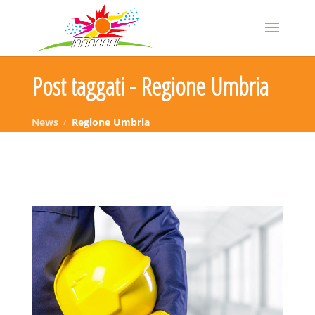
Post taggati - Regione Umbria
News
Regione Umbria