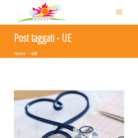
Post taggati - UE
News
UE