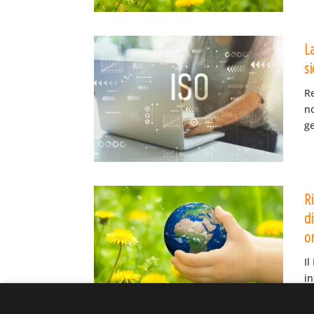
La
si
R
no
ge
Ri
di
o
Il
in
su