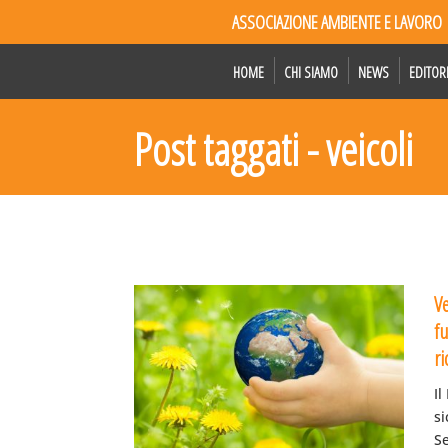
ASSOCIAZIONE AMBIENTE E LAVORO
HOME
CHI SIAMO
NEWS
EDITOR
Post taggati - veicoli
Ve
f
ri
Il
si
Se