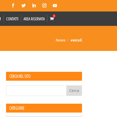
0
M
CONTATTI
AREA RISERVATA
News
veicoli
CERCA NEL SITO
CATEGORIE