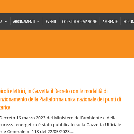
IA
ABBONAMENTI
EVENTI
CORSI DI FORMAZIONE
AMBIENTE
FORU
icoli elettrici, in Gazzetta il Decreto con le modalità di
unzionamento della Piattaforma unica nazionale dei punti di
carica
 Decreto 16 marzo 2023 del Ministero dell’ambiente e della
curezza energetica è stato pubblicato sulla Gazzetta Ufficiale
rie Generale n. 118 del 22/05/2023....