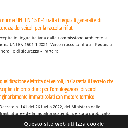
 norma UNI EN 1501-1 tratta i requisiti generali e di
curezza dei veicoli per la raccolta rifiuti
ecepita in lingua italiana dalla Commissione Ambiente la
rma UNI EN 1501-1:2021 “Veicoli raccolta rifiuti – Requisiti
nerali e di sicurezza – Parte 1:...
qualificazione elettrica dei veicoli, in Gazzetta il Decreto che
sciplina le procedure per l’omologazione di veicoli
riginariamente immatricolati con motore termico
 Decreto n. 141 del 26 luglio 2022, del Ministero delle
frastrutturee della mobilità sostenibili, è stato pubblicato
lla Gazzetta Ufficiale Serie Generale n. 217 del...
Questo sito web utilizza cookie