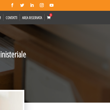
0
M
CONTATTI
AREA RISERVATA
nisteriale