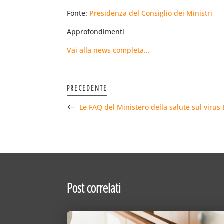
Fonte:
Presidenza del Consiglio dei Ministri
Approfondimenti
Vai alla news completa…
PRECEDENTE
Le FAQ del Ministero della salute sul virus
Post correlati