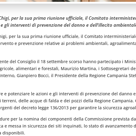
higi, per la sua prima riunione ufficiale, il Comitato interministe
i e gli interventi di prevenzione del danno e dell’illecito ambient
gi, per la sua prima riunione ufficiale, il Comitato interministeriale
ervento e prevenzione relative ai problemi ambientali, agroalimentar
ente del Consiglio il 18 settembre scorso hanno partecipato i Ministr
ricole, alimentari e forestali, Maurizio Martina, i Sottosegretari dei B
l’Interno, Gianpiero Bocci, il Presidente della Regione Campania Ste
re e potenziare le azioni e gli interventi di prevenzione del danno e
 dei terreni, delle acque di falda e dei pozzi della Regione Campan
 urgenti del decreto legge 136/2013 per garantire la sicurezza agro
ocedure per la nomina dei componenti della Commissione prevista da
 e messa in sicurezza dei siti inquinati, lo stato di avanzamento dei
 disponibili.