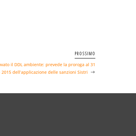
PROSSIMO
ato il DDL ambiente: prevede la proroga al 31
2015 dell’applicazione delle sanzioni Sistri