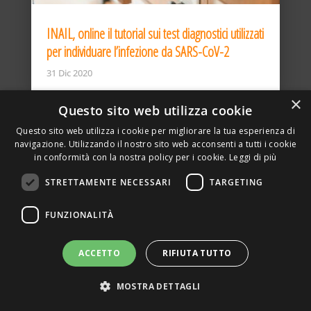
INAIL, online il tutorial sui test diagnostici utilizzati
per individuare l’infezione da SARS-CoV-2
31 Dic 2020
×
Questo sito web utilizza cookie
Questo sito web utilizza i cookie per migliorare la tua esperienza di
navigazione. Utilizzando il nostro sito web acconsenti a tutti i cookie
in conformità con la nostra policy per i cookie.
Leggi di più
STRETTAMENTE NECESSARI
TARGETING
ASSOCIAZIONE AMBIENTE E LAVORO – VIA PRIVATA
FUNZIONALITÀ
DELLA TORRE, 15 – 20127 – MILANO – P. IVA
00923870968 – CF: 08748400150 –
PRIVACY
SITO REALIZZATO DA GRAFICAEFOTO WEB AGENCY –
ACCETTO
RIFIUTA TUTTO
PARTNER SINTEL
MOSTRA DETTAGLI