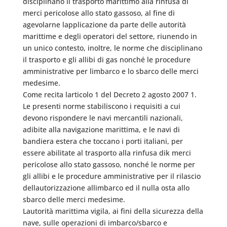
disciplinano il trasporto marittimo alla rinfusa di
merci pericolose allo stato gassoso, al fine di
agevolarne lapplicazione da parte delle autorità
marittime e degli operatori del settore, riunendo in
un unico contesto, inoltre, le norme che disciplinano
il trasporto e gli allibi di gas nonché le procedure
amministrative per limbarco e lo sbarco delle merci
medesime.
Come recita larticolo 1 del Decreto 2 agosto 2007 1.
Le presenti norme stabiliscono i requisiti a cui
devono rispondere le navi mercantili nazionali,
adibite alla navigazione marittima, e le navi di
bandiera estera che toccano i porti italiani, per
essere abilitate al trasporto alla rinfusa dik merci
pericolose allo stato gassoso, nonché le norme per
gli allibi e le procedure amministrative per il rilascio
dellautorizzazione allimbarco ed il nulla osta allo
sbarco delle merci medesime.
Lautorità marittima vigila, ai fini della sicurezza della
nave, sulle operazioni di imbarco/sbarco e