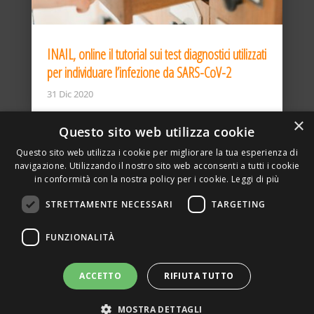
INAIL, online il tutorial sui test diagnostici utilizzati
per individuare l’infezione da SARS-CoV-2
31 Dic 2020
×
Questo sito web utilizza cookie
Questo sito web utilizza i cookie per migliorare la tua esperienza di
navigazione. Utilizzando il nostro sito web acconsenti a tutti i cookie
in conformità con la nostra policy per i cookie.
Leggi di più
STRETTAMENTE NECESSARI
TARGETING
ASSOCIAZIONE AMBIENTE E LAVORO – VIA PRIVATA
FUNZIONALITÀ
DELLA TORRE, 15 – 20127 – MILANO – P. IVA
00923870968 – CF: 08748400150 –
PRIVACY
SITO REALIZZATO DA GRAFICAEFOTO WEB AGENCY –
ACCETTO
RIFIUTA TUTTO
PARTNER SINTEL
MOSTRA DETTAGLI