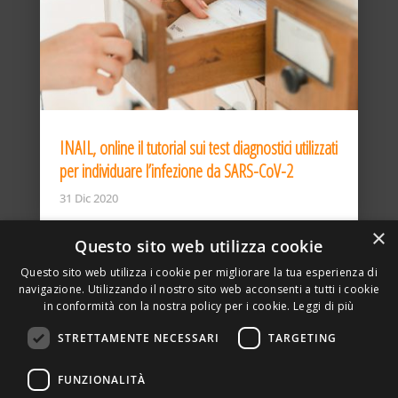
INAIL, online il tutorial sui test diagnostici utilizzati
per individuare l’infezione da SARS-CoV-2
31 Dic 2020
×
Questo sito web utilizza cookie
Questo sito web utilizza i cookie per migliorare la tua esperienza di
navigazione. Utilizzando il nostro sito web acconsenti a tutti i cookie
in conformità con la nostra policy per i cookie.
Leggi di più
STRETTAMENTE NECESSARI
TARGETING
ASSOCIAZIONE AMBIENTE E LAVORO – VIA PRIVATA
FUNZIONALITÀ
DELLA TORRE, 15 – 20127 – MILANO – P. IVA