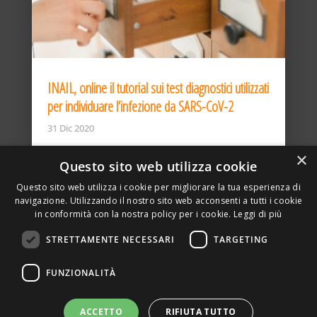
INAIL, online il tutorial sui test diagnostici utilizzati
per individuare l’infezione da SARS-CoV-2
31 Dic 2020
×
Questo sito web utilizza cookie
Questo sito web utilizza i cookie per migliorare la tua esperienza di
navigazione. Utilizzando il nostro sito web acconsenti a tutti i cookie
in conformità con la nostra policy per i cookie.
Leggi di più
STRETTAMENTE NECESSARI
TARGETING
ASSOCIAZIONE AMBIENTE E LAVORO – VIA PRIVATA
FUNZIONALITÀ
DELLA TORRE, 15 – 20127 – MILANO – P. IVA
00923870968 – CF: 08748400150 –
PRIVACY
SITO REALIZZATO DA GRAFICAEFOTO WEB AGENCY –
ACCETTO
RIFIUTA TUTTO