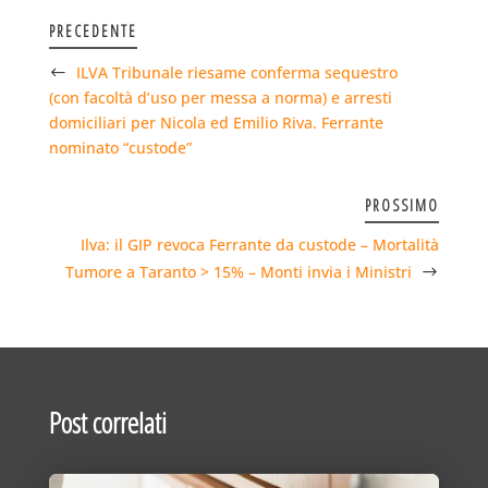
PRECEDENTE
ILVA Tribunale riesame conferma sequestro
(con facoltà d’uso per messa a norma) e arresti
domiciliari per Nicola ed Emilio Riva. Ferrante
nominato “custode”
PROSSIMO
Ilva: il GIP revoca Ferrante da custode – Mortalità
Tumore a Taranto > 15% – Monti invia i Ministri
Post correlati