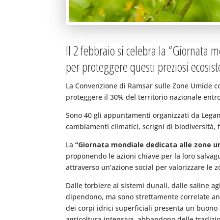
Il 2 febbraio si celebra la “Giornata
per proteggere questi preziosi ecosistem
La Convenzione di Ramsar sulle Zone Umide com
proteggere il 30% del territorio nazionale entr
Sono 40 gli appuntamenti organizzati da Legambi
cambiamenti climatici, scrigni di biodiversità, f
La
“Giornata mondiale dedicata alle zone u
proponendo le azioni chiave per la loro salvag
attraverso un’azione social per valorizzare le 
Dalle torbiere ai sistemi dunali, dalle saline 
dipendono, ma sono strettamente correlate anc
dei corpi idrici superficiali presenta un buon
agricoltura intensiva, abbandono delle tradizion