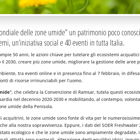
 mondiale delle zone umide” un patrimonio poco conosc
i, un’iniziativa social e 40 eventi in tutta Italia.
pie 50 anni, le azioni chiave per tutelare gli ecosistemi acquati
o il 2030, creare più zone umide, migliorare la gestione delle aree p
ente, tra eventi online e in presenza fino al 7 febbraio, in difesa 
onti di risorse irrinunciabili per l’uomo.
mide”
, che celebra la Convenzione di Ramsar, tutela questi ecosistem
uardia nel decennio 2020-2030 e mobilitando, al contempo, volontari
zone umide della Penisola.
agli acquitrini, le zone umide sono fonte di vita per le numerosissim
he alla nostra sopravvivenza. Eppure, i dati del SOER Freshwater 2
o stato ecologico e che le zone umide sono ampiamente degradate, i
ali attività agro-pastorali, alterazione degli equilibri idrici, inqui