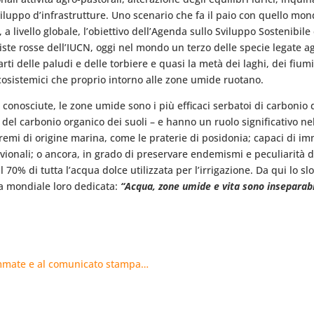
iluppo d’infrastrutture. Uno scenario che fa il paio con quello mond
 a livello globale, l’obiettivo dell’Agenda sullo Sviluppo Sostenibil
liste rosse dell’IUCN, oggi nel mondo un terzo delle specie legate ag
ti delle paludi e delle torbiere e quasi la metà dei laghi, dei fiumi
cosistemici che proprio intorno alle zone umide ruotano.
 conosciute, le zone umide sono i più efficaci serbatoi di carbonio d
 del carbonio organico dei suoli – e hanno un ruolo significativo ne
estremi di origine marina, come le praterie di posidonia; capaci di i
vionali; o ancora, in grado di preservare endemismi e peculiarità d
il 70% di tutta l’acqua dolce utilizzata per l’irrigazione. Da qui lo 
a mondiale loro dedicata:
“Acqua, zone umide e vita sono inseparabi
rammate e al comunicato stampa…