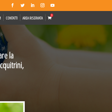
0
M
CONTATTI
AREA RISERVATA
re la
cquitrini,