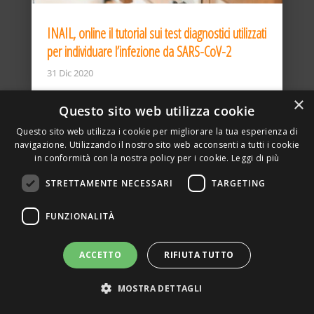
INAIL, online il tutorial sui test diagnostici utilizzati
per individuare l’infezione da SARS-CoV-2
31 Dic 2020
×
Questo sito web utilizza cookie
Questo sito web utilizza i cookie per migliorare la tua esperienza di
navigazione. Utilizzando il nostro sito web acconsenti a tutti i cookie
in conformità con la nostra policy per i cookie.
Leggi di più
STRETTAMENTE NECESSARI
TARGETING
ASSOCIAZIONE AMBIENTE E LAVORO – VIA PRIVATA
FUNZIONALITÀ
DELLA TORRE, 15 – 20127 – MILANO – P. IVA
00923870968 – CF: 08748400150 –
PRIVACY
SITO REALIZZATO DA GRAFICAEFOTO WEB AGENCY –
ACCETTO
RIFIUTA TUTTO
PARTNER SINTEL
MOSTRA DETTAGLI