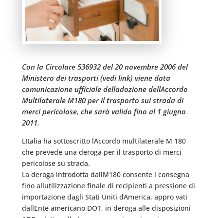
Con la Circolare 536932 del 20 novembre 2006 del
Ministero dei trasporti (vedi link) viene data
comunicazione ufficiale delladozione dellAccordo
Multilaterale M180 per il trasporto sui strada di
merci pericolose, che sarà valido fino al 1 giugno
2011.
LItalia ha sottoscritto lAccordo multilaterale M 180
che prevede una deroga per il trasporto di merci
pericolose su strada.
La deroga introdotta dallM180 consente l consegna
fino allutilizzazione finale di recipienti a pressione di
importazione dagli Stati Uniti dAmerica, appro vati
dallEnte americano DOT, in deroga alle disposizioni