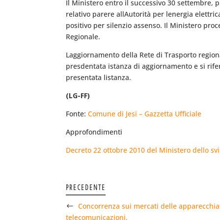
Il Ministero entro il successivo 30 settembre, p
relativo parere allAutorità per lenergia elettr
positivo per silenzio assenso. Il Ministero pro
Regionale.
Laggiornamento della Rete di Trasporto regional
presdentata istanza di aggiornamento e si riferi
presentata listanza.
(LG-FF)
Fonte:
Comune di Jesi – Gazzetta Ufficiale
Approfondimenti
Decreto 22 ottobre 2010 del Ministero dello sv
PRECEDENTE
Concorrenza sui mercati delle apparecchiat
telecomunicazioni.