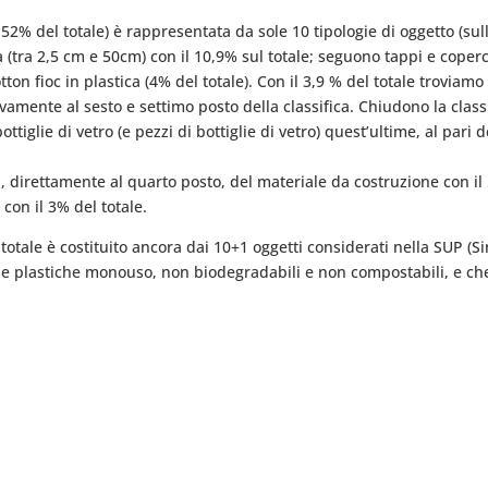
il 52% del totale) è rappresentata da sole 10 tipologie di oggetto (sul
a (tra 2,5 cm e 50cm) con il 10,9% sul totale; seguono tappi e coperc
otton fioc in plastica (4% del totale). Con il 3,9 % del totale troviam
ivamente al sesto e settimo posto della classifica. Chiudono la classi
bottiglie di vetro (e pezzi di bottiglie di vetro) quest’ultime, al par
 direttamente al quarto posto, del materiale da costruzione con il 5
 con il 3% del totale.
del totale è costituito ancora dai 10+1 oggetti considerati nella SUP (S
lle plastiche monouso, non biodegradabili e non compostabili, e che