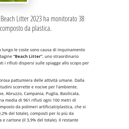
e Beach Litter 2023 ha monitorato 38
è composto da plastica.
re o lungo le coste sono causa di inquinamento
indagine
“Beach Litter”
, uno straordinario
 i rifiuti dispersi sulle spiagge allo scopo per
orosa pattumiera delle attività umane. Dalla
bitudini scorrette e nocive per l’ambiente.
he, Abruzzo, Campania, Puglia, Basilicata,
na media di 961 rifiuti ogni 100 metri di
posto da polimeri artificiali/plastica, che si
9,2% del totale), composti per lo più da
 e cartone (il 3,9% del totale). Il restante