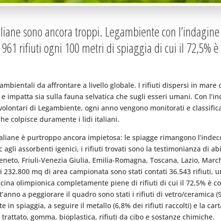
 italiane sono ancora troppi. Legambiente con l’indagin
i 961 rifiuti ogni 100 metri di spiaggia di cui il 72,5% 
ambientali da affrontare a livello globale. I rifiuti dispersi in ma
 e impatta sia sulla fauna selvatica che sugli esseri umani. Con l’
volontari di Legambiente, ogni anno vengono monitorati e classificati
e colpisce duramente i lidi italiani.
italiane è purtroppo ancora impietosa: le spiagge rimangono l’indec
c agli assorbenti igenici, i rifiuti trovati sono la testimonianza di a
Veneto, Friuli-Venezia Giulia, Emilia-Romagna, Toscana, Lazio, Marc
 di 232.800 mq di area campionata sono stati contati 36.543 rifiuti, u
cina olimpionica completamente piene di rifiuti di cui il 72,5% è com
’anno a peggiorare il quadro sono stati i rifiuti di vetro/ceramica (
n spiaggia, a seguire il metallo (6,8% dei rifiuti raccolti) e la carta
o trattato, gomma, bioplastica, rifiuti da cibo e sostanze chimiche.