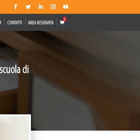
0
M
CONTATTI
AREA RISERVATA
scuola di