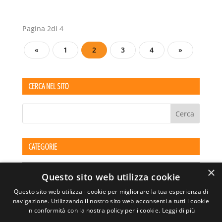
Pagina 2di 4
«
1
2
3
4
»
CERCA NEL SITO
CATEGORIE
Categorie
×
Questo sito web utilizza cookie
Questo sito web utilizza i cookie per migliorare la tua esperienza di
navigazione. Utilizzando il nostro sito web acconsenti a tutti i cookie
in conformità con la nostra policy per i cookie.
Leggi di più