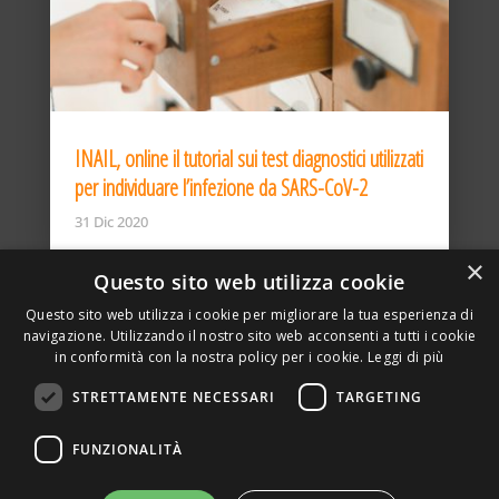
INAIL, online il tutorial sui test diagnostici utilizzati
per individuare l’infezione da SARS-CoV-2
31 Dic 2020
×
Questo sito web utilizza cookie
Questo sito web utilizza i cookie per migliorare la tua esperienza di
navigazione. Utilizzando il nostro sito web acconsenti a tutti i cookie
in conformità con la nostra policy per i cookie.
Leggi di più
STRETTAMENTE NECESSARI
TARGETING
ASSOCIAZIONE AMBIENTE E LAVORO – VIA PRIVATA
FUNZIONALITÀ
DELLA TORRE, 15 – 20127 – MILANO – P. IVA
00923870968 – CF: 08748400150 –
PRIVACY