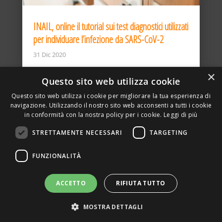
INAIL, online il tutorial sui test diagnostici utilizzati
per individuare l’infezione da SARS-CoV-2
31 Dic 2020
×
Questo sito web utilizza cookie
Questo sito web utilizza i cookie per migliorare la tua esperienza di
navigazione. Utilizzando il nostro sito web acconsenti a tutti i cookie
in conformità con la nostra policy per i cookie.
Leggi di più
STRETTAMENTE NECESSARI
TARGETING
ASSOCIAZIONE AMBIENTE E LAVORO – VIA PRIVATA
FUNZIONALITÀ
DELLA TORRE, 15 – 20127 – MILANO – P. IVA
00923870968 – CF: 08748400150 –
PRIVACY
SITO REALIZZATO DA GRAFICAEFOTO WEB AGENCY –
ACCETTO
RIFIUTA TUTTO
PARTNER SINTEL
MOSTRA DETTAGLI