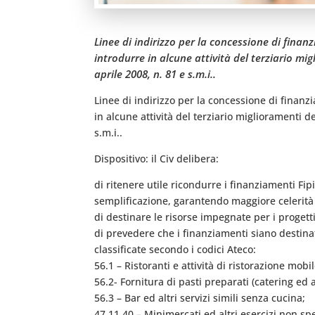
Linee di indirizzo per la concessione di finanz
introdurre in alcune attività del terziario mig
aprile 2008, n. 81 e s.m.i..
Linee di indirizzo per la concessione di finanz
in alcune attività del terziario miglioramenti de
s.m.i..
Dispositivo: il Civ delibera:
di ritenere utile ricondurre i finanziamenti Fi
semplificazione, garantendo maggiore celerit
di destinare le risorse impegnate per i progett
di prevedere che i finanziamenti siano destinati
classificate secondo i codici Ateco:
56.1 – Ristoranti e attività di ristorazione mobil
56.2- Fornitura di pasti preparati (catering ed al
56.3 – Bar ed altri servizi simili senza cucina;
47.11.40 – Minimercati ed altri esercizi non spec