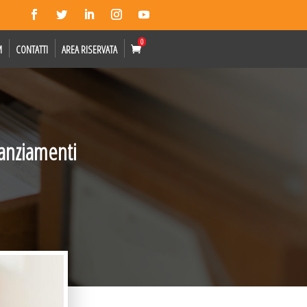
0
M
CONTATTI
AREA RISERVATA
nanziamenti