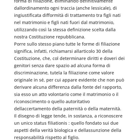
forma di filiazione, eliminando definitivamente
dallordinamento ogni traccia (anche lessicale), di
ingiustificata difformità di trattamento tra figli nati
nel matrimonio e figli nati fuori dal matrimonio,
utilizzando così la stessa definizione scelta dalla
nostra Costituzione repubblicana.
Porre sullo stesso piano tutte le forme di filiazione
significa, infatti, richiamarsi allarticolo 30 della
Costituzione, che, col determinare diritti e doveri dei
genitori senza dare spazio ad alcuna forma di
discriminazione, tutela la filiazione come valore
originale in sé, per cui appare evidente che non può
derivare alcuna differenza dalla fonte del rapporto,
sia esso un atto volontario come il matrimonio o il
riconoscimento o quello autoritativo
dellaccertamento della paternità o della maternità.
Il disegno di legge tende, in sostanza, a riconoscere
un unico status filiationis : quello fondato sui due
aspetti della verità biologica e dellassunzione della
responsabilità rispetto al figlio.