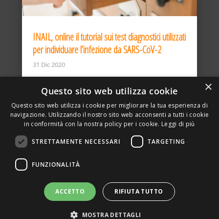
INAIL, online il tutorial sui test diagnostici utilizzati
per individuare l’infezione da SARS-CoV-2
31 Dic 2020
×
Questo sito web utilizza cookie
Questo sito web utilizza i cookie per migliorare la tua esperienza di
navigazione. Utilizzando il nostro sito web acconsenti a tutti i cookie
in conformità con la nostra policy per i cookie.
Leggi di più
STRETTAMENTE NECESSARI
TARGETING
ASSOCIAZIONE AMBIENTE E LAVORO – VIA PRIVATA
FUNZIONALITÀ
DELLA TORRE, 15 – 20127 – MILANO – P. IVA
00923870968 – CF: 08748400150 –
PRIVACY
SITO REALIZZATO DA GRAFICAEFOTO WEB AGENCY –
ACCETTO
RIFIUTA TUTTO
PARTNER SINTEL
MOSTRA DETTAGLI