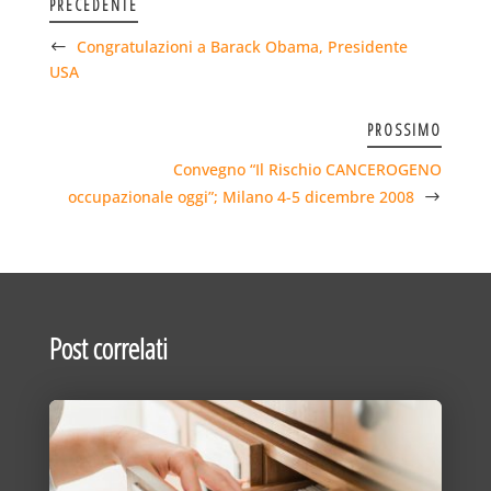
PRECEDENTE
Congratulazioni a Barack Obama, Presidente
USA
PROSSIMO
Convegno “Il Rischio CANCEROGENO
occupazionale oggi”; Milano 4-5 dicembre 2008
Post correlati