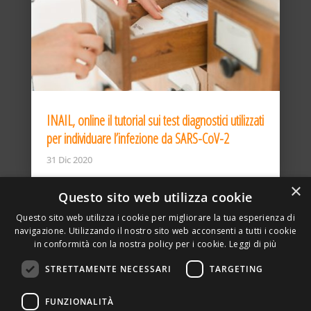
INAIL, online il tutorial sui test diagnostici utilizzati
per individuare l’infezione da SARS-CoV-2
31 Dic 2020
×
Questo sito web utilizza cookie
Questo sito web utilizza i cookie per migliorare la tua esperienza di
navigazione. Utilizzando il nostro sito web acconsenti a tutti i cookie
in conformità con la nostra policy per i cookie.
Leggi di più
STRETTAMENTE NECESSARI
TARGETING
ASSOCIAZIONE AMBIENTE E LAVORO – VIA PRIVATA
FUNZIONALITÀ
DELLA TORRE, 15 – 20127 – MILANO – P. IVA